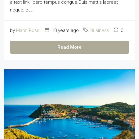
a text link libero tempus congue.Duis mattis laoreet
neque, et...
by
Mario Rossi
10 years ago
Business
0
Read More