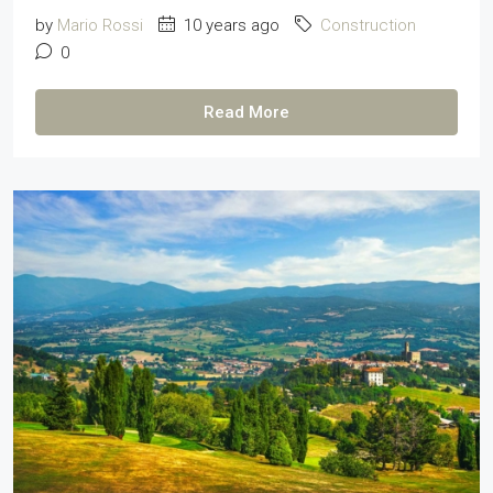
by
Mario Rossi
10 years ago
Construction
0
Read More