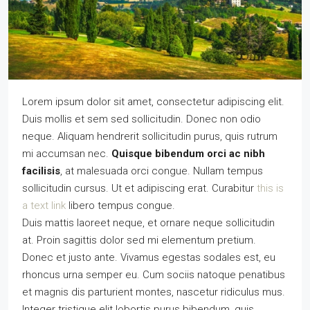
Lorem ipsum dolor sit amet, consectetur adipiscing elit.
Duis mollis et sem sed sollicitudin. Donec non odio
neque. Aliquam hendrerit sollicitudin purus, quis rutrum
mi accumsan nec.
Quisque bibendum orci ac nibh
facilisis
, at malesuada orci congue. Nullam tempus
sollicitudin cursus. Ut et adipiscing erat. Curabitur
this is
a text link
libero tempus congue.
Duis mattis laoreet neque, et ornare neque sollicitudin
at. Proin sagittis dolor sed mi elementum pretium.
Donec et justo ante. Vivamus egestas sodales est, eu
rhoncus urna semper eu. Cum sociis natoque penatibus
et magnis dis parturient montes, nascetur ridiculus mus.
Integer tristique elit lobortis purus bibendum, quis