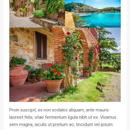
Proin suscipit, ex non sodales aliquam, ante mauris
laoreet felis, vitae fermentum ligula nibh ut ex. Vivamus
sem magna, iaculis ut pretium ac, tincidunt vel ipsum.