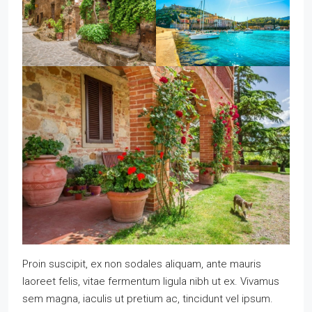
Proin suscipit, ex non sodales aliquam, ante mauris
laoreet felis, vitae fermentum ligula nibh ut ex. Vivamus
sem magna, iaculis ut pretium ac, tincidunt vel ipsum.