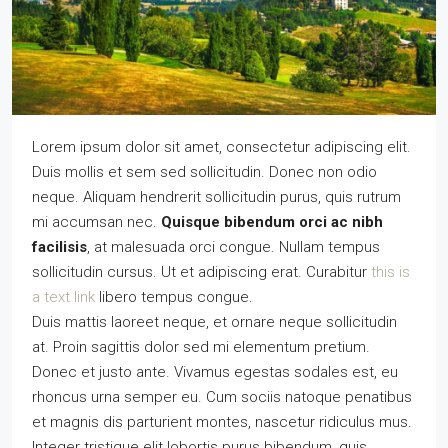
Lorem ipsum dolor sit amet, consectetur adipiscing elit.
Duis mollis et sem sed sollicitudin. Donec non odio
neque. Aliquam hendrerit sollicitudin purus, quis rutrum
mi accumsan nec.
Quisque bibendum orci ac nibh
facilisis
, at malesuada orci congue. Nullam tempus
sollicitudin cursus. Ut et adipiscing erat. Curabitur
this is
a text link
libero tempus congue.
Duis mattis laoreet neque, et ornare neque sollicitudin
at. Proin sagittis dolor sed mi elementum pretium.
Donec et justo ante. Vivamus egestas sodales est, eu
rhoncus urna semper eu. Cum sociis natoque penatibus
et magnis dis parturient montes, nascetur ridiculus mus.
Integer tristique elit lobortis purus bibendum, quis