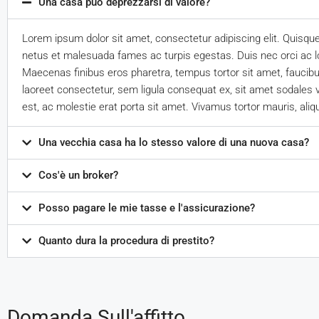
Una casa può deprezzarsi di valore?
Lorem ipsum dolor sit amet, consectetur adipiscing elit. Quisqu
netus et malesuada fames ac turpis egestas. Duis nec orci ac lor
Maecenas finibus eros pharetra, tempus tortor sit amet, faucib
laoreet consectetur, sem ligula consequat ex, sit amet sodales v
est, ac molestie erat porta sit amet. Vivamus tortor mauris, ali
Una vecchia casa ha lo stesso valore di una nuova casa?
Cos'è un broker?
Posso pagare le mie tasse e l'assicurazione?
Quanto dura la procedura di prestito?
Domanda Sull'affitto