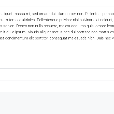
e aliquet massa mi, sed ornare dui ullamcorper non. Pellentesque habi
em tempor ultricies. Pellentesque pulvinar nisl pulvinar ex tincidunt,
us sapien. Donec non nulla posuere, malesuada urna quis, ornare lect
elit dui a ipsum. Mauris aliquet metus nec dui porttitor, non mattis
quet condimentum elit porttitor, consequat malesuada nibh. Duis nec v