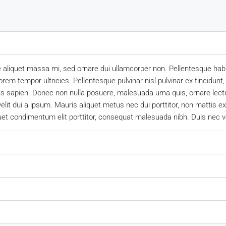
e aliquet massa mi, sed ornare dui ullamcorper non. Pellentesque habi
em tempor ultricies. Pellentesque pulvinar nisl pulvinar ex tincidunt,
us sapien. Donec non nulla posuere, malesuada urna quis, ornare lect
elit dui a ipsum. Mauris aliquet metus nec dui porttitor, non mattis
quet condimentum elit porttitor, consequat malesuada nibh. Duis nec v