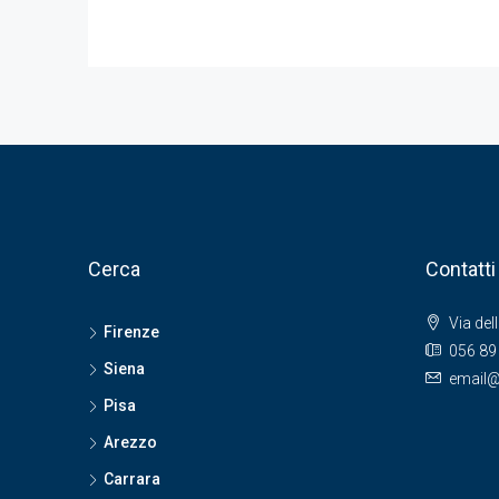
Cerca
Contatti
Via del
Firenze
056 89
Siena
email@
Pisa
Arezzo
Carrara