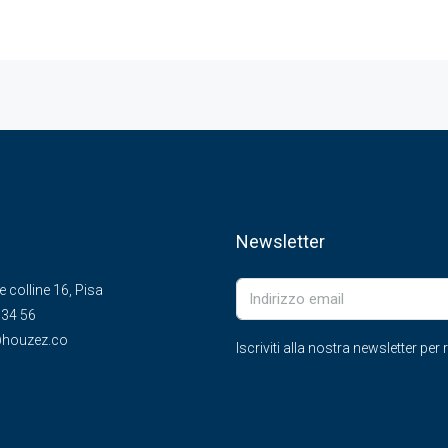
Newsletter
le colline 16, Pisa
 34 56
houzez.co
Iscriviti alla nostra newsletter pe