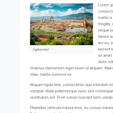
Lorem ip
consectet
mattis a
fringilla
neque se
fames ac
leo eu, s
laoreet 
Caption text
sit amet
dolor od
Vivamus elementum eget lorem id aliquam. Maece
vitae, mattis euismod ex.
Aliquam ligula felis, consectetur quis interdum e
volutpat. Nulla pellentesque nunc sed consequat
vestibulum est. Proin rutrum suscipit sem, volutpa
Phasellus vehicula massa eros, eu cursus mauris