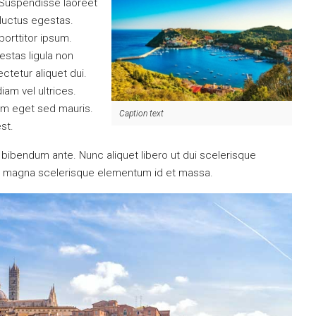
. Suspendisse laoreet
s luctus egestas.
porttitor ipsum.
stas ligula non
ctetur aliquet dui.
iam vel ultrices.
um eget sed mauris.
Caption text
est.
tus bibendum ante. Nunc aliquet libero ut dui scelerisque
ec magna scelerisque elementum id et massa.