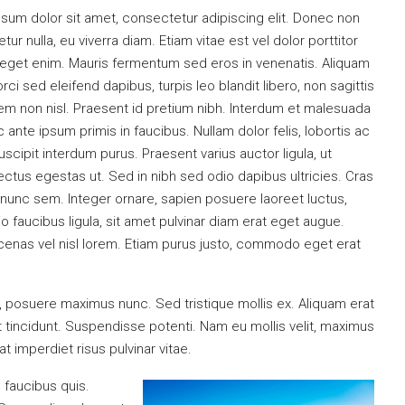
sum dolor sit amet, consectetur adipiscing elit. Donec non
ur nulla, eu viverra diam. Etiam vitae est vel dolor porttitor
 eget enim. Mauris fermentum sed eros in venenatis. Aliquam
, orci sed eleifend dapibus, turpis leo blandit libero, non sagittis
m non nisl. Praesent id pretium nibh. Interdum et malesuada
 ante ipsum primis in faucibus. Nullam dolor felis, lobortis ac
uscipit interdum purus. Praesent varius auctor ligula, ut
lectus egestas ut. Sed in nibh sed odio dapibus ultricies. Cras
 nunc sem. Integer ornare, sapien posuere laoreet luctus,
io faucibus ligula, sit amet pulvinar diam erat eget augue.
nas vel nisl lorem. Etiam purus justo, commodo eget erat
t, posuere maximus nunc. Sed tristique mollis ex. Aliquam erat
 tincidunt. Suspendisse potenti. Nam eu mollis velit, maximus
t imperdiet risus pulvinar vitae.
 faucibus quis.