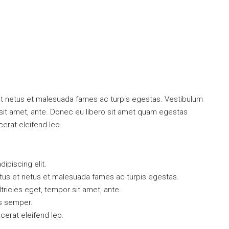
$135,000
$587
/m2
 Della Signoria
Detached House With View Of Piazza
Della Signoria
zo, Italia
Lungarno Mediceo 37, 56126 Pisa, Italy
et netus et malesuada fames ac turpis egestas. Vestibulum
2
r sit amet, ante. Donec eu libero sit amet quam egestas
3
2
2
230
m2
SINGLE FAMILY HOUSE
cerat eleifend leo.
ipiscing elit.
ctus et netus et malesuada fames ac turpis egestas.
ltricies eget, tempor sit amet, ante.
s semper.
acerat eleifend leo.