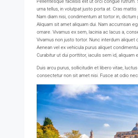
Pellentesque facilisis elit ut orci congue rutrum
urna tellus, in volutpat justo porta at. Cras matti
Nam diam nisi, condimentum at tortor in, dictum 
Aliquam sit amet aliquam dui. Nam accumsan ege
ornare. Vivamus ex sem, lacinia ac lacus a, conse
Vivamus non justo tortor. Nunc interdum aliquet d
Aenean vel ex vehicula purus aliquet condiment
Curabitur ut dui porttitor, iaculis sem id, aliquam 
Duis arcu purus, sollicitudin et libero vitae, luc
consectetur non sit amet nisi. Fusce at odio n