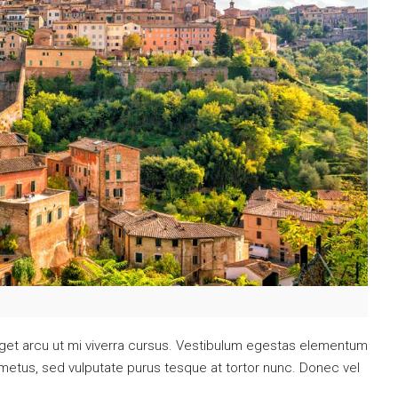
eget arcu ut mi viverra cursus. Vestibulum egestas elementum
 metus, sed vulputate purus tesque at tortor nunc. Donec vel