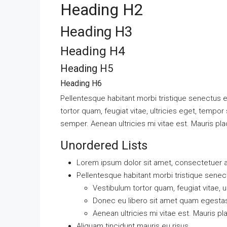
Heading H2
Heading H3
$235,000
$1,263
/m2
Heading H4
Villa Con Vista Su Piazza
Heading H5
Heading H6
Via del Pionta 33, 52100 Arez
Pellentesque habitant morbi tristique senectus 
4
2
1
186
m
VILLA
tortor quam, feugiat vitae, ultricies eget, tempo
semper. Aenean ultricies mi vitae est. Mauris pla
Unordered Lists
Lorem ipsum dolor sit amet, consectetuer ad
Pellentesque habitant morbi tristique sene
Vestibulum tortor quam, feugiat vitae, u
Donec eu libero sit amet quam egesta
Aenean ultricies mi vitae est. Mauris pl
Aliquam tincidunt mauris eu risus.