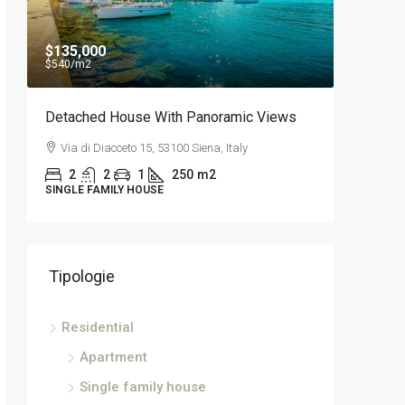
$135,000
$750
/A
$540
/m2
Detached House With Panoramic Views
Apparta
Città
Via di Diacceto 15, 53100 Siena, Italy
Via dell
2
2
1
250
m2
SINGLE FAMILY HOUSE
2
APARTME
Tipologie
Residential
Apartment
Single family house