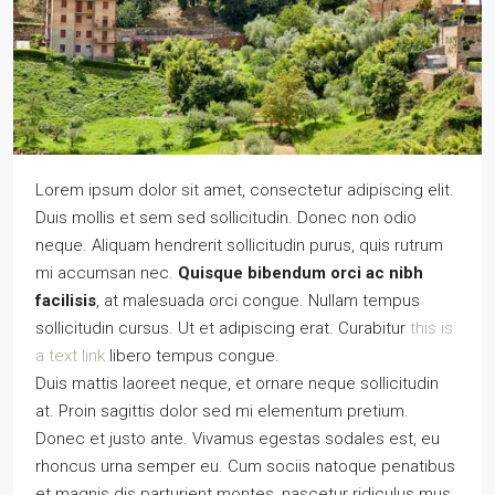
Lorem ipsum dolor sit amet, consectetur adipiscing elit.
Duis mollis et sem sed sollicitudin. Donec non odio
neque. Aliquam hendrerit sollicitudin purus, quis rutrum
mi accumsan nec.
Quisque bibendum orci ac nibh
facilisis
, at malesuada orci congue. Nullam tempus
sollicitudin cursus. Ut et adipiscing erat. Curabitur
this is
a text link
libero tempus congue.
Duis mattis laoreet neque, et ornare neque sollicitudin
at. Proin sagittis dolor sed mi elementum pretium.
Donec et justo ante. Vivamus egestas sodales est, eu
rhoncus urna semper eu. Cum sociis natoque penatibus
et magnis dis parturient montes, nascetur ridiculus mus.