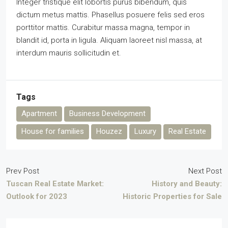
Integer tristique elit lobortis purus bibendum, quis
dictum metus mattis. Phasellus posuere felis sed eros
porttitor mattis. Curabitur massa magna, tempor in
blandit id, porta in ligula. Aliquam laoreet nisl massa, at
interdum mauris sollicitudin et.
Tags
Apartment
Business Development
House for families
Houzez
Luxury
Real Estate
Prev Post
Next Post
Tuscan Real Estate Market:
History and Beauty:
Outlook for 2023
Historic Properties for Sale