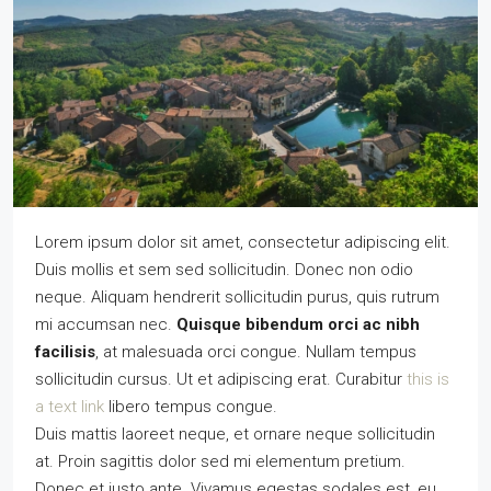
Lorem ipsum dolor sit amet, consectetur adipiscing elit.
Duis mollis et sem sed sollicitudin. Donec non odio
neque. Aliquam hendrerit sollicitudin purus, quis rutrum
mi accumsan nec.
Quisque bibendum orci ac nibh
facilisis
, at malesuada orci congue. Nullam tempus
sollicitudin cursus. Ut et adipiscing erat. Curabitur
this is
a text link
libero tempus congue.
Duis mattis laoreet neque, et ornare neque sollicitudin
at. Proin sagittis dolor sed mi elementum pretium.
Donec et justo ante. Vivamus egestas sodales est, eu