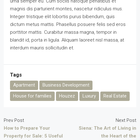
urna semper eu. Cum sociis natoque penatibus et
magnis dis parturient montes, nascetur ridiculus mus.
Integer tristique elit lobortis purus bibendum, quis
dictum metus mattis. Phasellus posuere felis sed eros
porttitor mattis. Curabitur massa magna, tempor in
blandit id, porta in ligula. Aliquam laoreet nisl massa, at
interdum mauris sollicitudin et.
Tags
Apartment
Business Development
House for families
Houzez
Luxury
Real Estate
Prev Post
Next Post
How to Prepare Your
Siena: The Art of Living in
Property for Sale: 5 Useful
the Heart of the