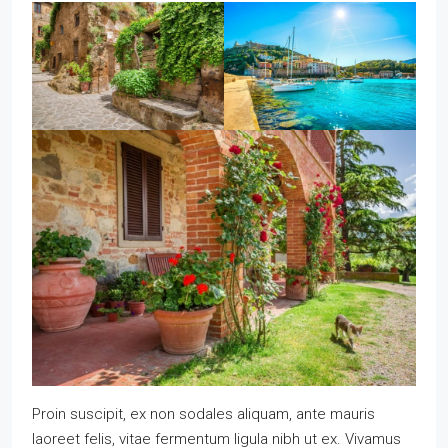
Proin suscipit, ex non sodales aliquam, ante mauris
laoreet felis, vitae fermentum ligula nibh ut ex. Vivamus