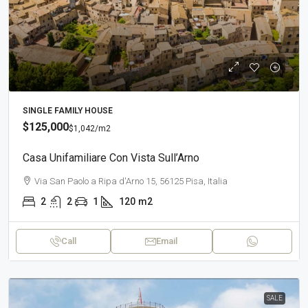
SINGLE FAMILY HOUSE
$125,000
$1,042
/m2
Casa Unifamiliare Con Vista Sull’Arno
Via San Paolo a Ripa d'Arno 15, 56125 Pisa, Italia
2
2
1
120
m2
Call
Email
SALE