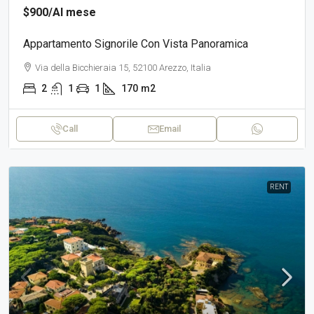
$900
/Al mese
Appartamento Signorile Con Vista Panoramica
Via della Bicchieraia 15, 52100 Arezzo, Italia
2
1
1
170
m2
Call
Email
RENT