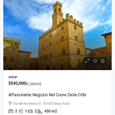
SHOP
$540,000
$1,200
/m2
Affascinante Negozio Nel Cuore Della Città
Via del Romitorio 21, 53100 Siena, Italia
2
1
2
450
m2