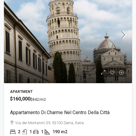
APARTMENT
$160,000
$842
/m2
Appartamento Di Charme Nel Centro Della Città
Via dei Montanini 39, 53100 Siena, Italia
2
1
1
190
m2