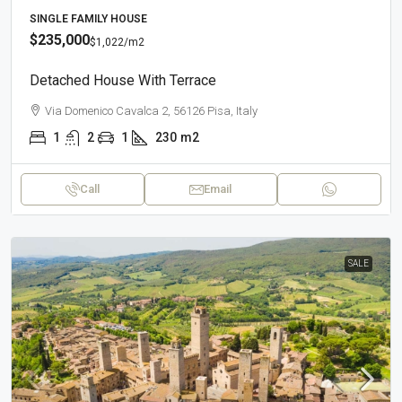
SINGLE FAMILY HOUSE
$235,000
$1,022
/m2
Detached House With Terrace
Via Domenico Cavalca 2, 56126 Pisa, Italy
1
2
1
230
m2
Call
Email
SALE