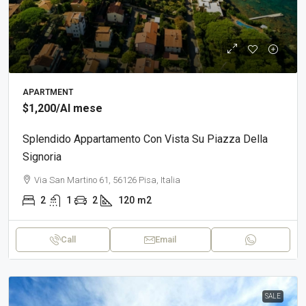
APARTMENT
$1,200
/Al mese
Splendido Appartamento Con Vista Su Piazza Della
Signoria
Via San Martino 61, 56126 Pisa, Italia
2
1
2
120
m2
Call
Email
SALE