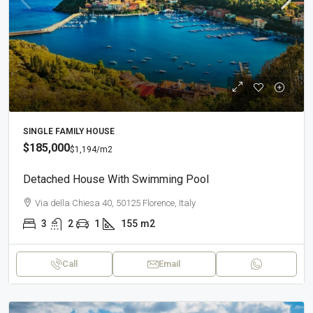
SINGLE FAMILY HOUSE
$185,000
$1,194
/m2
Detached House With Swimming Pool
Via della Chiesa 40, 50125 Florence, Italy
3
2
1
155
m2
Call
Email