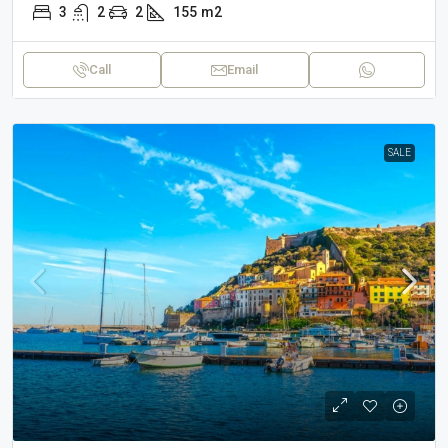
3
2
2
155
m2
Call
Email
SALE