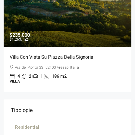
$235,000
$1,263
/m2
Villa Con Vista Su Piazza Della Signoria
Via del Pionta 33, 52100 Arezzo, Italia
4
2
1
186
m2
VILLA
Tipologie
Residential