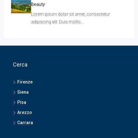
Beauty
Lorem ipsum dolor sit amet, consectetur
adipiscing elit. Duis mollis…
Cerca
Firenze
Siena
Pisa
Arezzo
Carrara