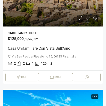
SINGLE FAMILY HOUSE
$125,000
$1,042
/m2
Casa Unifamiliare Con Vista Sull’Arno
Via San Paolo a Ripa d'Arno 15, 56125 Pisa, Italia
2
2
1
120
m2
Call
Email
SALE