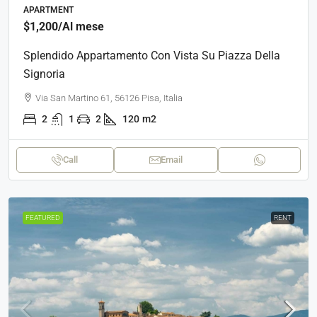
APARTMENT
$1,200
/Al mese
Splendido Appartamento Con Vista Su Piazza Della
Signoria
Via San Martino 61, 56126 Pisa, Italia
2
1
2
120
m2
Call
Email
FEATURED
RENT