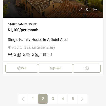
SINGLE FAMILY HOUSE
$1,100
/per month
Single-Family House In A Quiet Area
Via di Città 33, 53100 Siena, Italy
3
2
2
155
m2
Call
Email
1
2
3
4
5