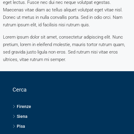
eget lectus. Fusce nec dui nec neque volutpat egestas.
Maecenas vitae diam ac tellus aliquet volutpat eget vitae nisl.
Donec ut metus in nulla convallis porta. Sed in odio orci. Nam
rutrum ipsum elit, id facilisis nisi rutrum quis.
Lorem ipsum dolor sit amet, consectetur adipiscing elit. Nunc
pretium, lorem in eleifend molestie, mauris tortor rutrum quam,
sed gravida justo ligula non eros. Sed rutrum nisi vitae eros
ultrices, vitae rutrum mi semper.
Cerca
Firenze
Siena
Pisa