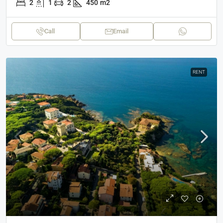
2
1
2
450
m2
Call
Email
RENT