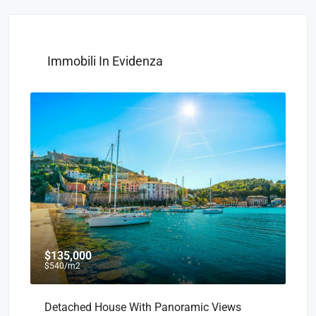
Immobili In Evidenza
$135,000
$750
/A
$540
/m2
Detached House With Panoramic Views
Apparta