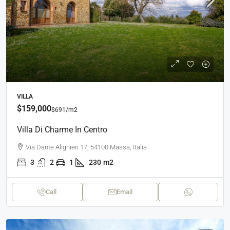
VILLA
$159,000
$691
/m2
Villa Di Charme In Centro
Via Dante Alighieri 17, 54100 Massa, Italia
3
2
1
230
m2
Call
Email