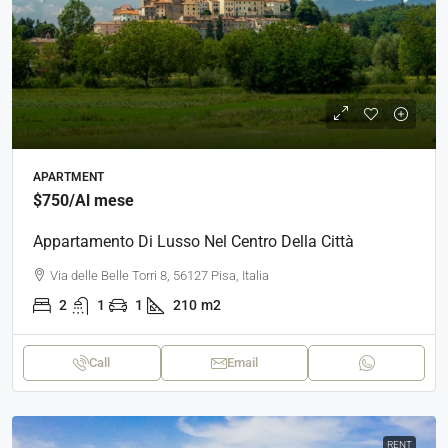
APARTMENT
$750
/Al mese
Appartamento Di Lusso Nel Centro Della Città
Via delle Belle Torri 8, 56127 Pisa, Italia
2
1
1
210
m2
Call
Email
RENT