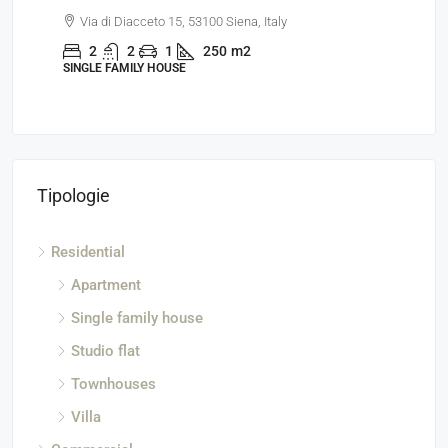
Via di Diacceto 15, 53100 Siena, Italy
Via del
2
2
1
250
m2
2
SINGLE FAMILY HOUSE
APARTME
Tipologie
Residential
Apartment
Single family house
Studio flat
Townhouses
Villa