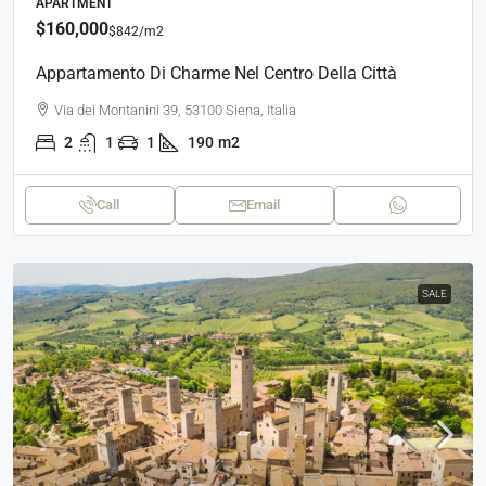
APARTMENT
$160,000
$842
/m2
Appartamento Di Charme Nel Centro Della Città
Via dei Montanini 39, 53100 Siena, Italia
2
1
1
190
m2
Call
Email
SALE