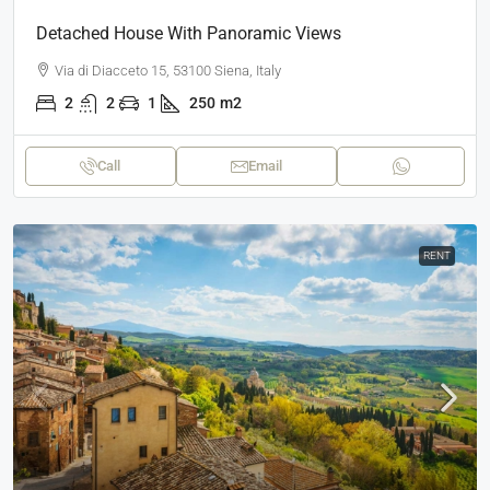
Detached House With Panoramic Views
Via di Diacceto 15, 53100 Siena, Italy
2
2
1
250
m2
Call
Email
RENT