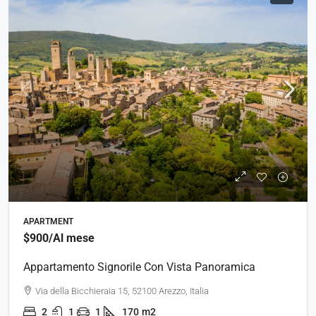
APARTMENT
$900
/Al mese
Appartamento Signorile Con Vista Panoramica
Via della Bicchieraia 15, 52100 Arezzo, Italia
2
1
1
170
m2