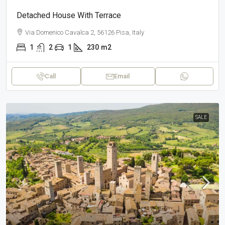
Detached House With Terrace
Via Domenico Cavalca 2, 56126 Pisa, Italy
1
2
1
230
m2
Call
Email
SALE