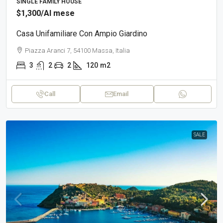
SINGLE FAMILY HOUSE
$1,300
/Al mese
Casa Unifamiliare Con Ampio Giardino
Piazza Aranci 7, 54100 Massa, Italia
3
2
2
120
m2
Call
Email
SALE