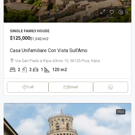
SINGLE FAMILY HOUSE
$125,000
$1,042
/m2
Casa Unifamiliare Con Vista Sull’Arno
Via San Paolo a Ripa d'Arno 15, 56125 Pisa, Italia
2
2
1
120
m2
Call
Email
SALE