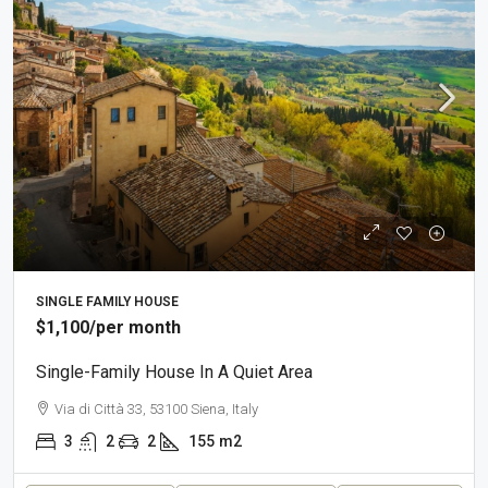
SINGLE FAMILY HOUSE
$1,100
/per month
Single-Family House In A Quiet Area
Via di Città 33, 53100 Siena, Italy
3
2
2
155
m2