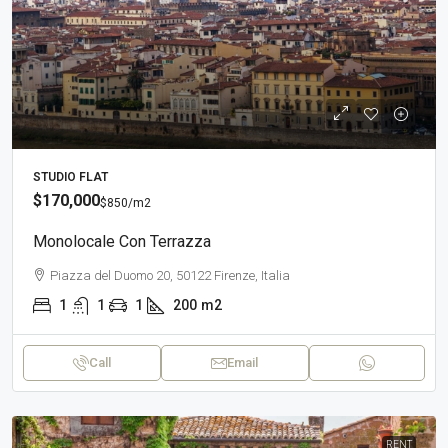
STUDIO FLAT
$170,000
$850
/m2
Monolocale Con Terrazza
Piazza del Duomo 20, 50122 Firenze, Italia
1
1
1
200
m2
Call
Email
RENT