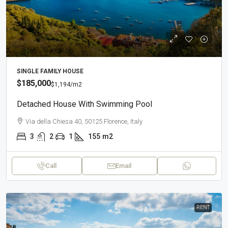
SINGLE FAMILY HOUSE
$185,000
$1,194
/m2
Detached House With Swimming Pool
Via della Chiesa 40, 50125 Florence, Italy
3
2
1
155
m2
Call
Email
RENT