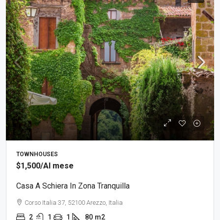
TOWNHOUSES
$1,500
/Al mese
Casa A Schiera In Zona Tranquilla
Corso Italia 37, 52100 Arezzo, Italia
2
1
1
80
m2