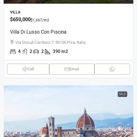
VILLA
$650,000
$1,667
/m2
Villa Di Lusso Con Piscina
Via Giosuè Carducci 7, 56126 Pisa, Italia
4
2
2
390
m2
Call
Email
SALE