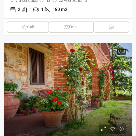
Via dei Calzaiuoli 13, 50122 Firenze, Italia
2
1
1
180
m2
Call
Email
SALE