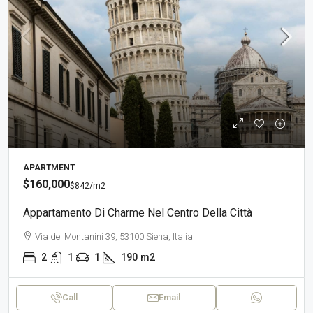
APARTMENT
$160,000
$842
/m2
Appartamento Di Charme Nel Centro Della Città
Via dei Montanini 39, 53100 Siena, Italia
2
1
1
190
m2
Call
Email