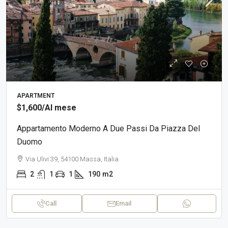
APARTMENT
$1,600
/Al mese
Appartamento Moderno A Due Passi Da Piazza Del
Duomo
Via Ulivi 39, 54100 Massa, Italia
2
1
1
190
m2
Call
Email