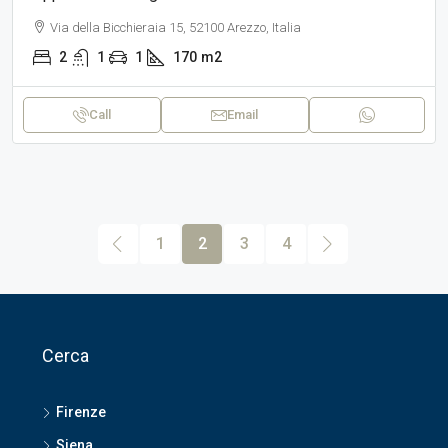
Via della Bicchieraia 15, 52100 Arezzo, Italia
2
1
1
170
m2
Call
Email
1
2
3
4
Cerca
Firenze
Siena