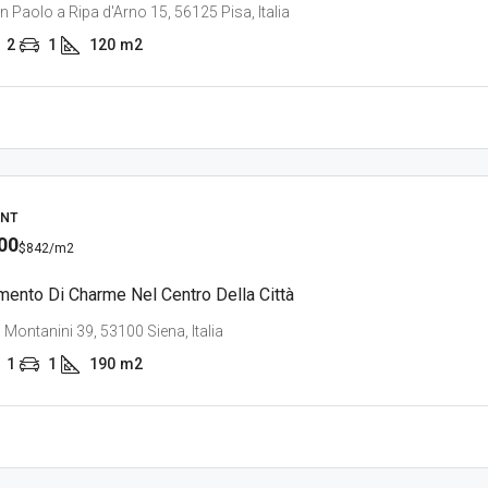
n Paolo a Ripa d'Arno 15, 56125 Pisa, Italia
2
1
120
m2
NT
00
$842
/m2
mento Di Charme Nel Centro Della Città
i Montanini 39, 53100 Siena, Italia
1
1
190
m2