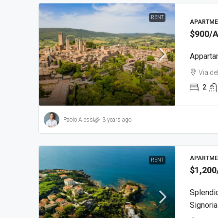
RENT
APARTME
$900
/
Apparta
Via de
2
Paolo Alessi
3 years ago
APARTME
RENT
$1,200
Splendi
Signoria