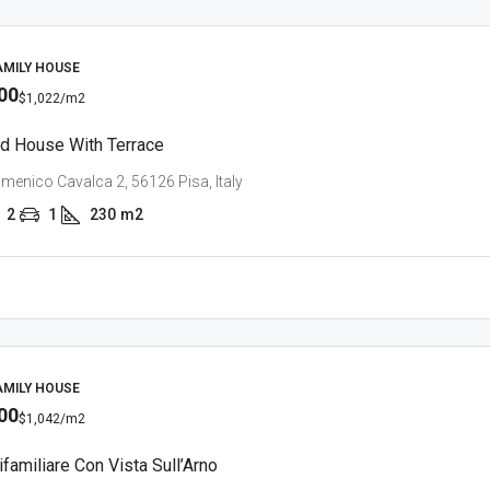
AMILY HOUSE
00
$1,022
/m2
d House With Terrace
menico Cavalca 2, 56126 Pisa, Italy
2
1
230
m2
AMILY HOUSE
00
$1,042
/m2
familiare Con Vista Sull’Arno