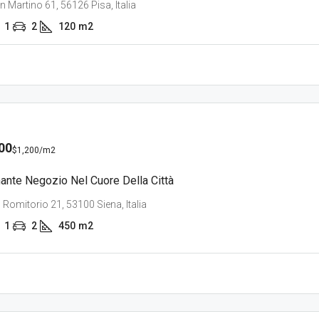
n Martino 61, 56126 Pisa, Italia
1
2
120
m2
00
$1,200
/m2
ante Negozio Nel Cuore Della Città
l Romitorio 21, 53100 Siena, Italia
1
2
450
m2