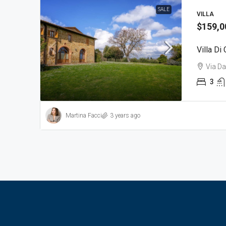
SALE
VILLA
$159,0
Villa Di
Via Da
3
Martina Facci
3 years ago