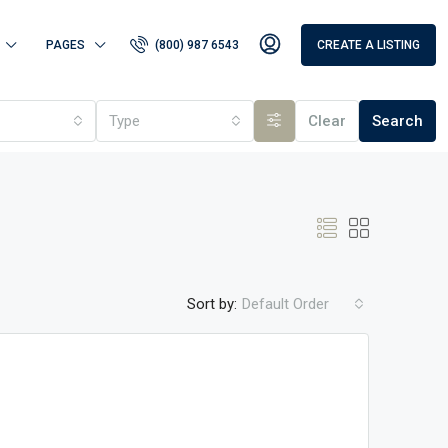
PAGES
(800) 987 6543
CREATE A LISTING
Type
Clear
Search
Sort by:
Default Order