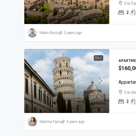
Via Sa
2
Mario Rossi
3 years ago
SALE
APARTME
$160,0
Apparta
Via de
2
Martina Facci
3 years ago