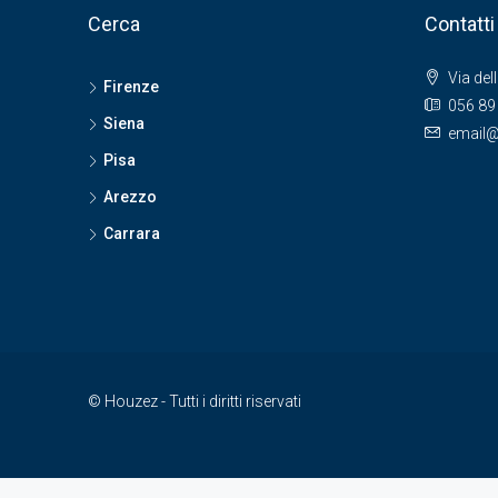
Cerca
Contatti
Via del
Firenze
056 89
Siena
email@
Pisa
Arezzo
Carrara
© Houzez - Tutti i diritti riservati