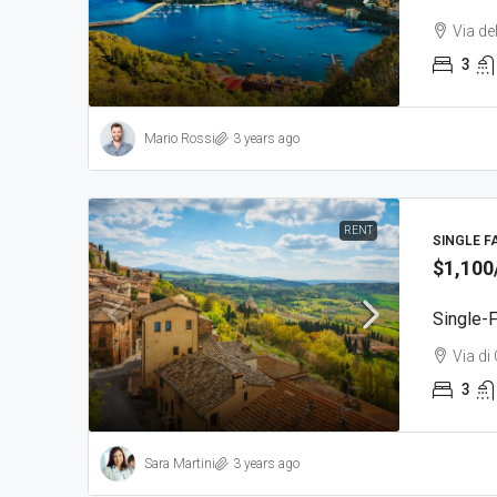
Via de
3
Mario Rossi
3 years ago
RENT
SINGLE F
$1,100
Single-
Via di 
3
Sara Martini
3 years ago