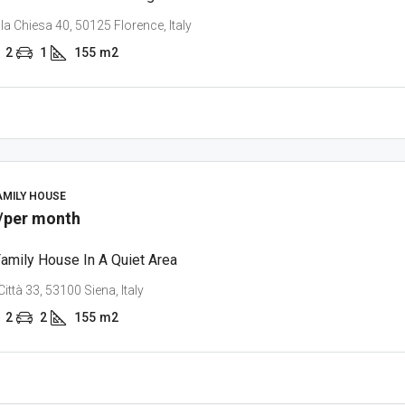
lla Chiesa 40, 50125 Florence, Italy
2
1
155
m2
AMILY HOUSE
/per month
Family House In A Quiet Area
Città 33, 53100 Siena, Italy
2
2
155
m2