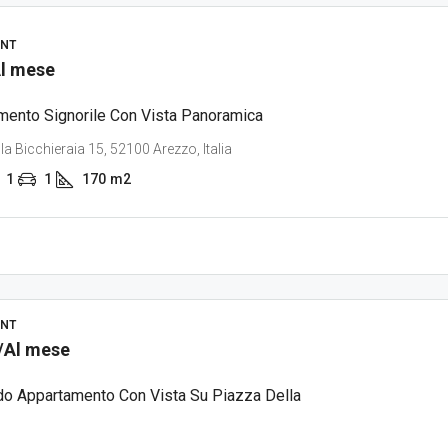
NT
Al mese
mento Signorile Con Vista Panoramica
lla Bicchieraia 15, 52100 Arezzo, Italia
1
1
170
m2
NT
/Al mese
do Appartamento Con Vista Su Piazza Della