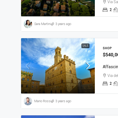
Via Sa
2
Sara Martini
3 years ago
SALE
SHOP
$540,0
Affascin
Via de
2
Mario Rossi
3 years ago