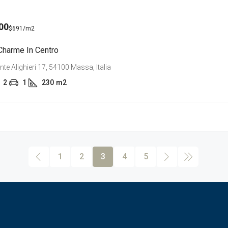
00
$691
/m2
 Charme In Centro
nte Alighieri 17, 54100 Massa, Italia
2
1
230
m2
1
2
3
4
5