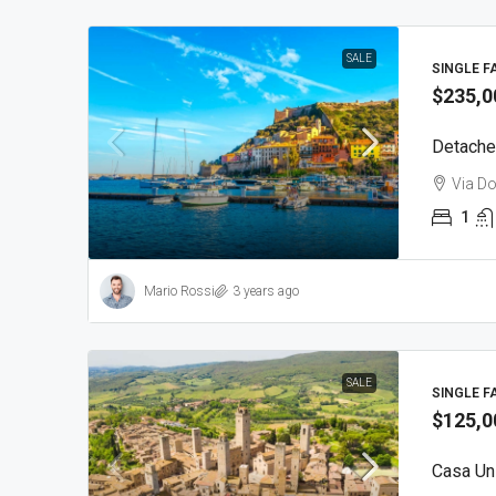
SALE
SINGLE F
$235,0
Detache
Via Do
1
Mario Rossi
3 years ago
SALE
SINGLE F
$125,0
Casa Uni